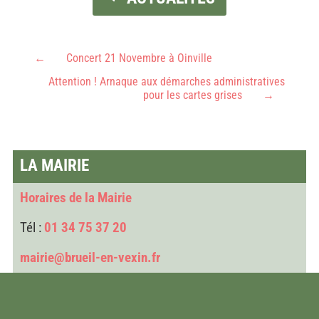
←
Concert 21 Novembre à Oinville
Attention ! Arnaque aux démarches administratives
pour les cartes grises
→
LA MAIRIE
Horaires de la Mairie
Tél :
01 34 75 37 20
mairie@brueil-en-vexin.fr