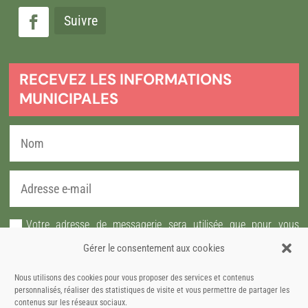
Suivre
RECEVEZ LES INFORMATIONS
MUNICIPALES
Votre adresse de messagerie sera utilisée que pour vous
envoyer notre lettre d'information ainsi que des informations
Gérer le consentement aux cookies
concernant les activités de la commune de Brueil-en-Vexin. Vous
pourrez à tout moment vous désabonner grâce au lien intégré
Nous utilisons des cookies pour vous proposer des services et contenus
personnalisés, réaliser des statistiques de visite et vous permettre de partager les
dans la newsletter.
contenus sur les réseaux sociaux.