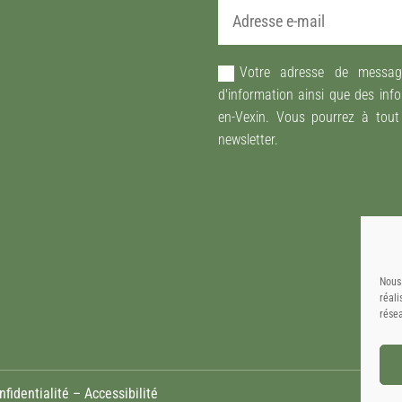
Votre adresse de message
d'information ainsi que des inf
en-Vexin. Vous pourrez à tou
newsletter.
Nous 
réali
rése
nfidentialité
–
Accessibilité