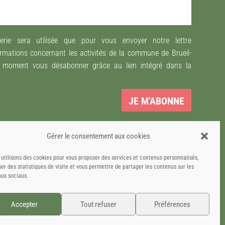
rie sera utilisée que pour vous envoyer notre lettre
ormations concernant les activités de la commune de Brueil-
t moment vous désabonner grâce au lien intégré dans la
JE M'ABONNE
Gérer le consentement aux cookies
utilisons des cookies pour vous proposer des services et contenus personnalisés,
ser des statistiques de visite et vous permettre de partager les contenus sur les
aux sociaux.
Accepter
Tout refuser
Préférences
Conception du site :
Raphaëlle Lécot