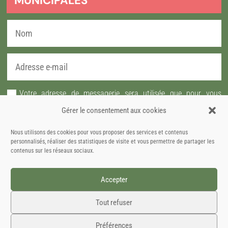
MUNICIPALES
Votre adresse de messagerie sera utilisée que pour vous
envoyer notre lettre d'information ainsi que des informations
Gérer le consentement aux cookies
concernant les activités de la commune de Brueil-en-Vexin. Vous
pourrez à tout moment vous désabonner grâce au lien intégré
Nous utilisons des cookies pour vous proposer des services et contenus
personnalisés, réaliser des statistiques de visite et vous permettre de partager les
dans la newsletter.
contenus sur les réseaux sociaux.
JE M'ABONNE
Accepter
Tout refuser
© 2026 Brueil-en-Vexin –
Contact
–
Mentions légales
–
Confidentialité
–
Accessibilité
Préférences